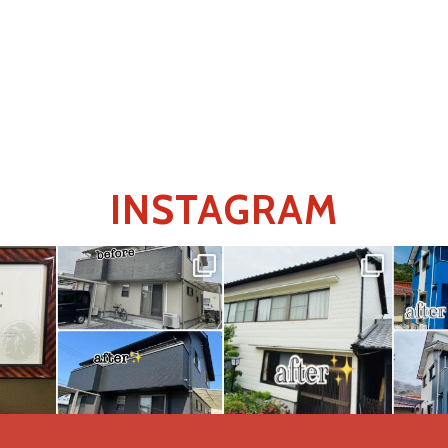
INSTAGRAM
ント様よ
こちらは先日完工しまし
こちらは先日完工しまし
こちら
た倉敷市U様邸
た倉敷市I様邸
た岡
した
外壁屋根塗装、玄関扉シ
外壁塗装工事施工事例に
外壁塗
ート貼り工事の
...
なります
カップ
...
..