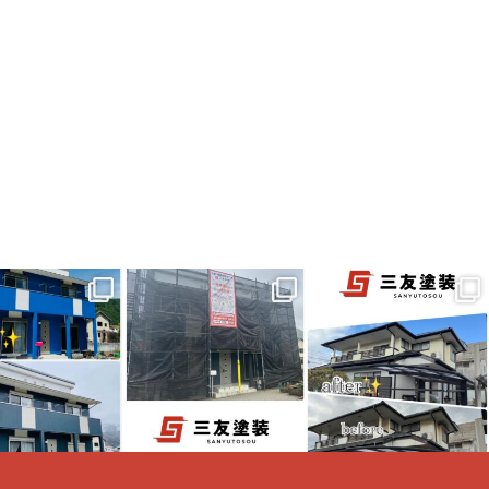
は先日完工しまし
着工しました
岡山県新
こちらは先日完工しまし
山県新見市I様邸
見市I様邸
た倉敷市K様邸
装工事施工事例に
屋根・外壁塗装、樋交換
なります
足場組立も終わり
...
工事の施工事例に
...
...