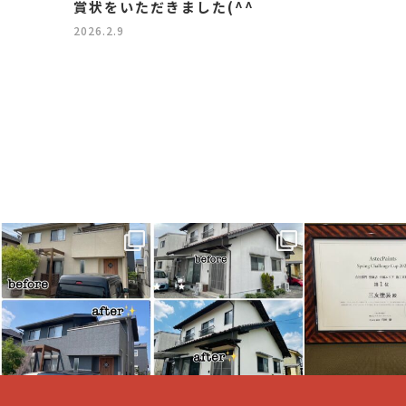
賞状をいただきました(^^
2026.2.9
こちらは先日完工しまし
こちらは先日完工しまし
アステックペイ
た倉敷市O様邸
た総社市K様邸
り
外壁屋根塗装施工事例に
外壁塗装工事
賞状を頂きま
なります
施工事例になります
...
...
春季チャレンジ
2024にて
.