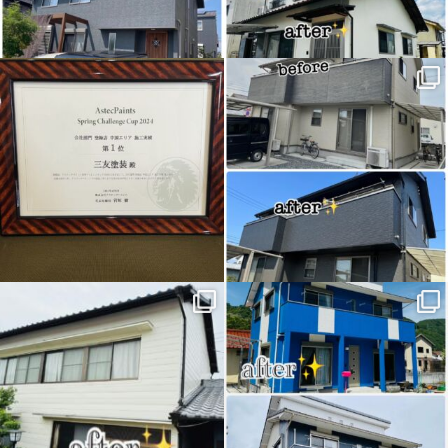
アステックペイント様より
こちらは先日完工しました倉敷市
賞状を頂きました
U様邸
外壁屋根塗装、玄関扉シート貼り
春季チャレンジカップ2024に
工事の
...
て
...
こちらは先日完工しました倉敷市I
こちらは先日完工しました岡山県
様邸
新見市I様邸
外壁塗装工事施工事例になります
外壁塗装工事施工事例になります
...
...