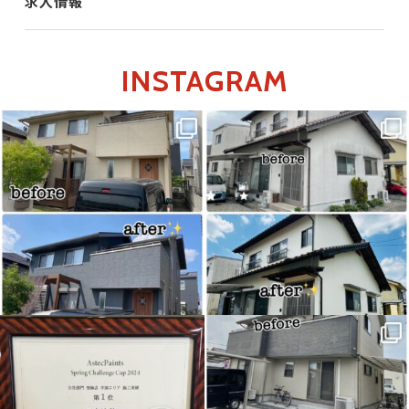
求人情報
INSTAGRAM
こちらは先日完工しました倉敷市
こちらは先日完工しました総社市
O様邸
K様邸
外壁屋根塗装施工事例になります
外壁塗装工事
施工事例になります
...
...
アステックペイント様より
こちらは先日完工しました倉敷市
賞状を頂きました
U様邸
外壁屋根塗装、玄関扉シート貼り
春季チャレンジカップ2024に
工事の
...
て
...