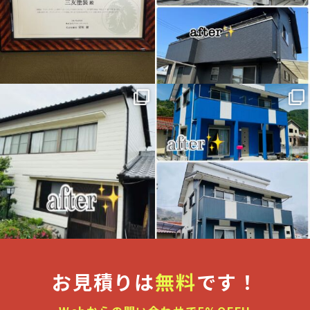
こちらは先日完工しました倉敷市I
こちらは先日完工しました岡山県
様邸
新見市I様邸
外壁塗装工事施工事例になります
外壁塗装工事施工事例になります
...
...
お見積りは
無料
です！